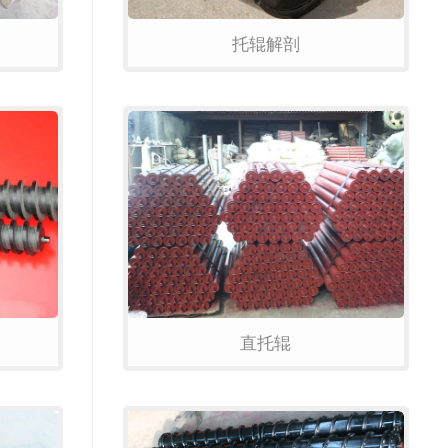
托辊解剖
直托辊