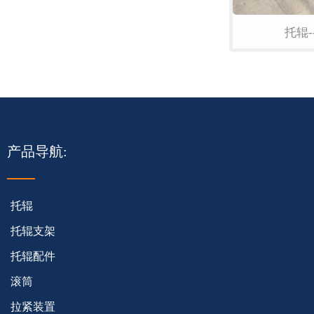
托辊-
产品导航:
托辊
托辊支架
托辊配件
滚筒
拉紧装置