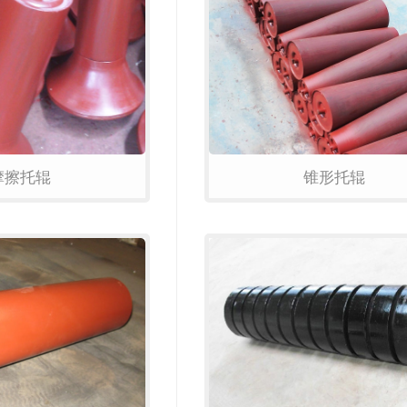
摩擦托辊
锥形托辊