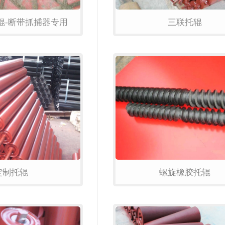
辊-断带抓捕器专用
三联托辊
定制托辊
螺旋橡胶托辊