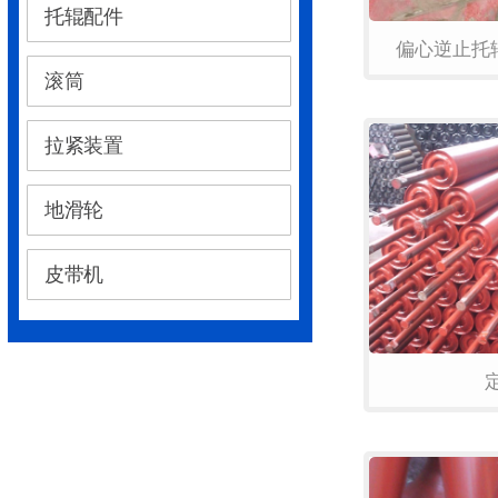
托辊配件
偏心逆止托
滚筒
拉紧装置
地滑轮
皮带机